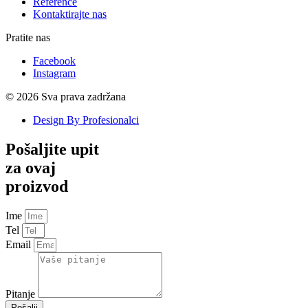
Reference
Kontaktirajte nas
Pratite nas
Facebook
Instagram
© 2026 Sva prava zadržana
Design By Profesionalci
Pošaljite upit
za ovaj
proizvod
Ime
Tel
Email
Pitanje
Pošalji