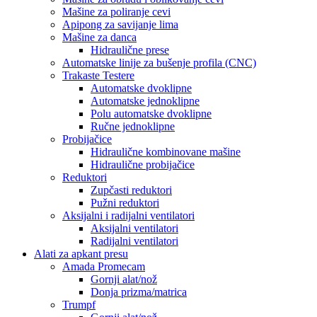
Mašine za poliranje cevi
Apipong za savijanje lima
Mašine za danca
Hidraulične prese
Automatske linije za bušenje profila (CNC)
Trakaste Testere
Automatske dvoklipne
Automatske jednoklipne
Polu automatske dvoklipne
Ručne jednoklipne
Probijačice
Hidraulične kombinovane mašine
Hidraulične probijačice
Reduktori
Zupčasti reduktori
Pužni reduktori
Aksijalni i radijalni ventilatori
Aksijalni ventilatori
Radijalni ventilatori
Alati za apkant presu
Amada Promecam
Gornji alat/nož
Donja prizma/matrica
Trumpf