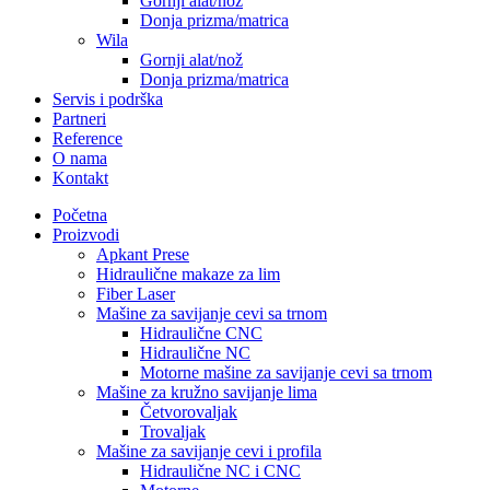
Gornji alat/nož
Donja prizma/matrica
Wila
Gornji alat/nož
Donja prizma/matrica
Servis i podrška
Partneri
Reference
O nama
Kontakt
Početna
Proizvodi
Apkant Prese
Hidraulične makaze za lim
Fiber Laser
Mašine za savijanje cevi sa trnom
Hidraulične CNC
Hidraulične NC
Motorne mašine za savijanje cevi sa trnom
Mašine za kružno savijanje lima
Četvorovaljak
Trovaljak
Mašine za savijanje cevi i profila
Hidraulične NC i CNC