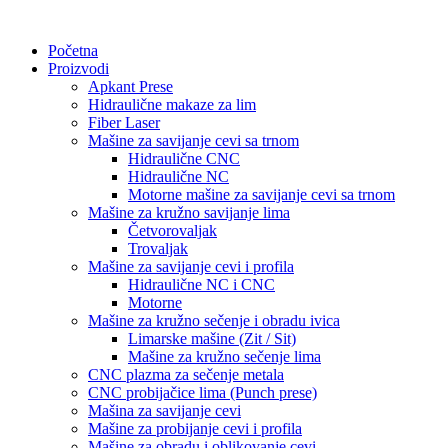
Skočite
na
Početna
sadržaj
Proizvodi
Apkant Prese
Hidraulične makaze za lim
Fiber Laser
Mašine za savijanje cevi sa trnom
Hidraulične CNC
Hidraulične NC
Motorne mašine za savijanje cevi sa trnom
Mašine za kružno savijanje lima
Četvorovaljak
Trovaljak
Mašine za savijanje cevi i profila
Hidraulične NC i CNC
Motorne
Mašine za kružno sečenje i obradu ivica
Limarske mašine (Zit / Sit)
Mašine za kružno sečenje lima
CNC plazma za sečenje metala
CNC probijačice lima (Punch prese)
Mašina za savijanje cevi
Mašine za probijanje cevi i profila
Mašine za obradu i oblikovanje cevi