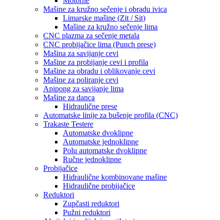
Motorne
Mašine za kružno sečenje i obradu ivica
Limarske mašine (Zit / Sit)
Mašine za kružno sečenje lima
CNC plazma za sečenje metala
CNC probijačice lima (Punch prese)
Mašina za savijanje cevi
Mašine za probijanje cevi i profila
Mašine za obradu i oblikovanje cevi
Mašine za poliranje cevi
Apipong za savijanje lima
Mašine za danca
Hidraulične prese
Automatske linije za bušenje profila (CNC)
Trakaste Testere
Automatske dvoklipne
Automatske jednoklipne
Polu automatske dvoklipne
Ručne jednoklipne
Probijačice
Hidraulične kombinovane mašine
Hidraulične probijačice
Reduktori
Zupčasti reduktori
Pužni reduktori