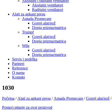
Aksijalni i radijalni ventilatori
Aksijalni ventilatori
Radijalni ventilatori
Alati za apkant presu
Amada Promecam
Gornji alat/nož
Donja prizma/matrica
Trumpf
Gornji alat/nož
Donja prizma/matrica
Wila
Gornji alat/nož
Donja prizma/matrica
Servis i podrška
Partneri
Reference
O nama
Kontakt
1030
Početna
/
Alati za apkant presu
/
Amada Promecam
/
Gornji alat/nož
/
Postavi pitanje za ovaj proizvod