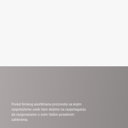
Pored širokog asortimana proizvoda sa kojim
raspolažemo uvek Vam stojimo na raspolaganju
da razgovaramo o svim Vašim posebnim
zahtevima.