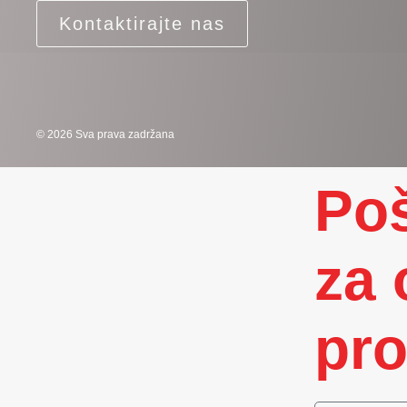
Kontaktirajte nas
© 2026 Sva prava zadržana
Poš
za 
pro