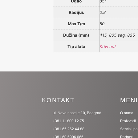
Ugao
85°
Radijus
0,8
Max T/m
50
Dužina (mm)
415, 805 seg, 835
Tip alata
Krivi nož
KONTAKT
MEN
ul. Novo naselje 10, Beograd
O nama
+381 11 800 12 75
Proizvodi
+381 65 262 44 88
Servis i p
+381 60 6996 066
Partneri