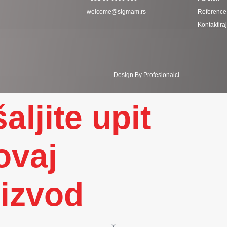
welcome@sigmam.rs
Reference
Kontaktira
Design By Profesionalci
aljite upit
ovaj
izvod