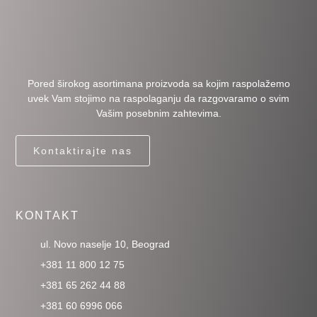
Pored širokog asortimana proizvoda sa kojim raspolažemo
uvek Vam stojimo na raspolaganju da razgovaramo o svim
Vašim posebnim zahtevima.
Kontaktirajte nas
KONTAKT
ul. Novo naselje 10, Beograd
+381 11 800 12 75
+381 65 262 44 88
+381 60 6996 066