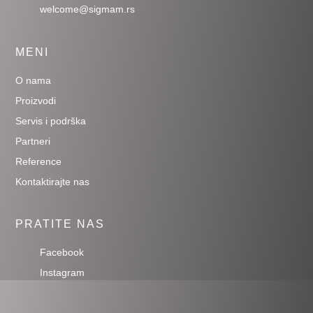
welcome@sigmam.rs
MENI
O nama
Proizvodi
Servis i podrška
Partneri
Reference
Kontaktirajte nas
PRATITE NAS
Facebook
Instagram