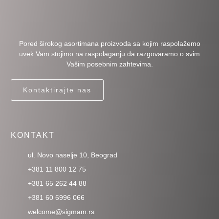
Pored širokog asortimana proizvoda sa kojim raspolažemo
uvek Vam stojimo na raspolaganju da razgovaramo o svim
Vašim posebnim zahtevima.
Kontaktirajte nas
KONTAKT
ul. Novo naselje 10, Beograd
+381 11 800 12 75
+381 65 262 44 88
+381 60 6996 066
welcome@sigmam.rs