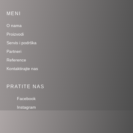
MENI
O nama
Proizvodi
Servis i podrška
Partneri
Reference
Kontaktirajte nas
PRATITE NAS
Facebook
Instagram