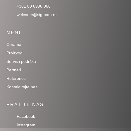
+381 60 6996 066
welcome@sigmam.rs
MENI
O nama
Proizvodi
Servis i podrška
Partneri
Reference
Kontaktirajte nas
PRATITE NAS
Facebook
Instagram