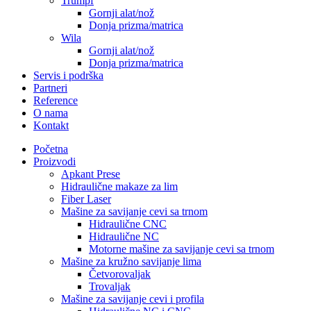
Trumpf
Gornji alat/nož
Donja prizma/matrica
Wila
Gornji alat/nož
Donja prizma/matrica
Servis i podrška
Partneri
Reference
O nama
Kontakt
Početna
Proizvodi
Apkant Prese
Hidraulične makaze za lim
Fiber Laser
Mašine za savijanje cevi sa trnom
Hidraulične CNC
Hidraulične NC
Motorne mašine za savijanje cevi sa trnom
Mašine za kružno savijanje lima
Četvorovaljak
Trovaljak
Mašine za savijanje cevi i profila