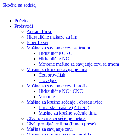
Skočite na sadržaj
Početna
Proizvodi
Apkant Prese
Hidraulične makaze za lim
Fiber Laser
Mašine za savijanje cevi sa trnom
Hidraulične CNC
Hidraulične NC
Motorne mašine za savijanje cevi sa trnom
Mašine za kružno savijanje lima
Četvorovaljak
Trovaljak
Mašine za savijanje cevi i profila
Hidraulične NC i CNC
Motorne
Mašine za kružno sečenje i obradu ivica
Limarske mašine (Zit / Sit)
Mašine za kružno sečenje lima
CNC plazma za sečenje metala
CNC probijačice lima (Punch prese)
Mašina za savijanje cevi
Mašine za probijanje cevi i profila