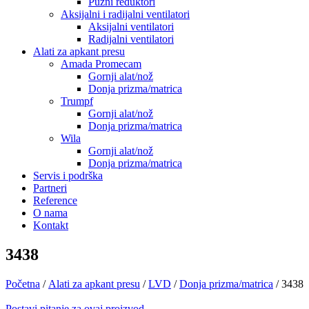
Pužni reduktori
Aksijalni i radijalni ventilatori
Aksijalni ventilatori
Radijalni ventilatori
Alati za apkant presu
Amada Promecam
Gornji alat/nož
Donja prizma/matrica
Trumpf
Gornji alat/nož
Donja prizma/matrica
Wila
Gornji alat/nož
Donja prizma/matrica
Servis i podrška
Partneri
Reference
O nama
Kontakt
3438
Početna
/
Alati za apkant presu
/
LVD
/
Donja prizma/matrica
/ 3438
Postavi pitanje za ovaj proizvod