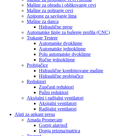
Mašine za obradu i oblikovanje cevi
Mašine za poliranje cevi
Apipong za savijanje lima
Mašine za danca
Hidraulične prese
Automatske linije za bušenje profila (CNC)
Trakaste Testere
Automatske dvoklipne
Automatske jednoklipne
Polu automatske dvoklipne
Ručne jednoklipne
Probijačice
Hidraulične kombinovane mašine
Hidraulične probijačice
Reduktori
Zupčasti reduktori
Pužni reduktori
Aksijalni i radijalni ventilatori
Aksijalni ventilatori
Radijalni ventilatori
Alati za apkant presu
Amada Promecam
Gornji alat/nož
Donja prizma/matrica