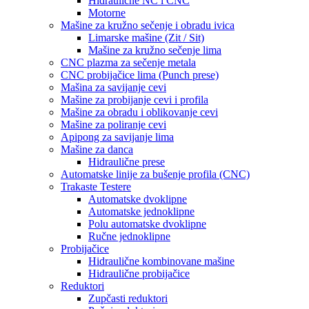
Hidraulične NC i CNC
Motorne
Mašine za kružno sečenje i obradu ivica
Limarske mašine (Zit / Sit)
Mašine za kružno sečenje lima
CNC plazma za sečenje metala
CNC probijačice lima (Punch prese)
Mašina za savijanje cevi
Mašine za probijanje cevi i profila
Mašine za obradu i oblikovanje cevi
Mašine za poliranje cevi
Apipong za savijanje lima
Mašine za danca
Hidraulične prese
Automatske linije za bušenje profila (CNC)
Trakaste Testere
Automatske dvoklipne
Automatske jednoklipne
Polu automatske dvoklipne
Ručne jednoklipne
Probijačice
Hidraulične kombinovane mašine
Hidraulične probijačice
Reduktori
Zupčasti reduktori