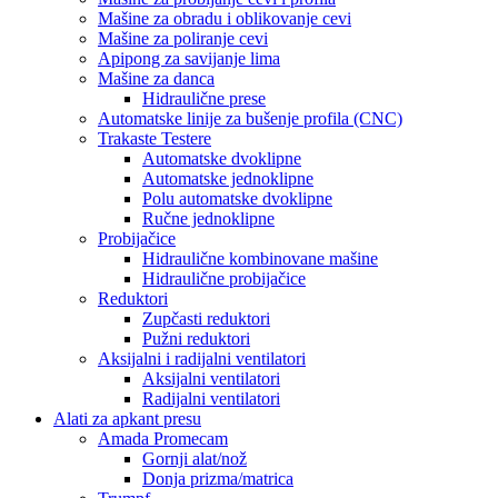
Mašine za obradu i oblikovanje cevi
Mašine za poliranje cevi
Apipong za savijanje lima
Mašine za danca
Hidraulične prese
Automatske linije za bušenje profila (CNC)
Trakaste Testere
Automatske dvoklipne
Automatske jednoklipne
Polu automatske dvoklipne
Ručne jednoklipne
Probijačice
Hidraulične kombinovane mašine
Hidraulične probijačice
Reduktori
Zupčasti reduktori
Pužni reduktori
Aksijalni i radijalni ventilatori
Aksijalni ventilatori
Radijalni ventilatori
Alati za apkant presu
Amada Promecam
Gornji alat/nož
Donja prizma/matrica