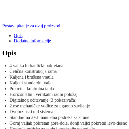
Postavi pitanje za ovaj proizvod
Opis
Dodatne informacije
Opis
4 valjka hidraulički pokretana
Čelična konstrukcija rama
Kaljena i brušena vratila
Kaljeni standardni valjci
Pokretna kontrolna tabla
Horizontalni i vertikalni radni položaj
Digitalnog očitavanje (3 pokazivača)
2 ose mehaničke vođice za ugaono savijanje
Dvobrzinski rad sistema
Standardna 3+3 manuelna podrška sa strane
Gornj valjak pokretan gore-dole, donji valjci pokretni levo-desno
Kontrola pritiska za tanje i preciznije materijale