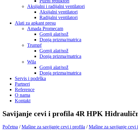
Pužni reduktori
Aksijalni i radijalni ventilatori
Aksijalni ventilatori
Radijalni ventilatori
Alati za apkant presu
Amada Promecam
Gornji alat/nož
Donja prizma/matrica
Trumpf
Gornji alat/nož
Donja prizma/matrica
Wila
Gornji alat/nož
Donja prizma/matrica
Servis i podrška
Partneri
Reference
O nama
Kontakt
Savijanje cevi i profila 4R HPK Hidraulič
Početna
/
Mašine za savijanje cevi i profila
/
Mašine za savijanje cevi