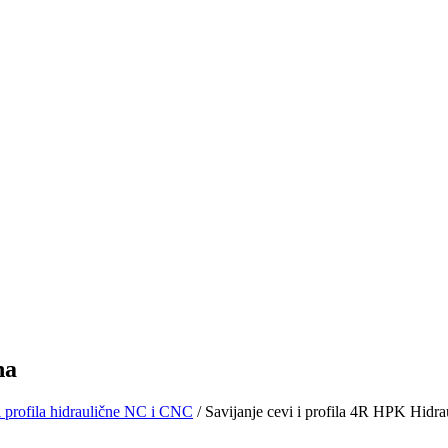
na
 i profila hidraulične NC i CNC
/ Savijanje cevi i profila 4R HPK Hidra