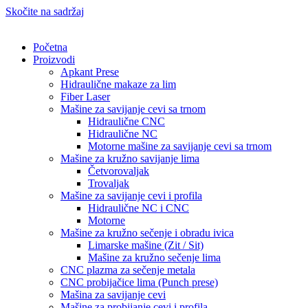
Skočite na sadržaj
Početna
Proizvodi
Apkant Prese
Hidraulične makaze za lim
Fiber Laser
Mašine za savijanje cevi sa trnom
Hidraulične CNC
Hidraulične NC
Motorne mašine za savijanje cevi sa trnom
Mašine za kružno savijanje lima
Četvorovaljak
Trovaljak
Mašine za savijanje cevi i profila
Hidraulične NC i CNC
Motorne
Mašine za kružno sečenje i obradu ivica
Limarske mašine (Zit / Sit)
Mašine za kružno sečenje lima
CNC plazma za sečenje metala
CNC probijačice lima (Punch prese)
Mašina za savijanje cevi
Mašine za probijanje cevi i profila