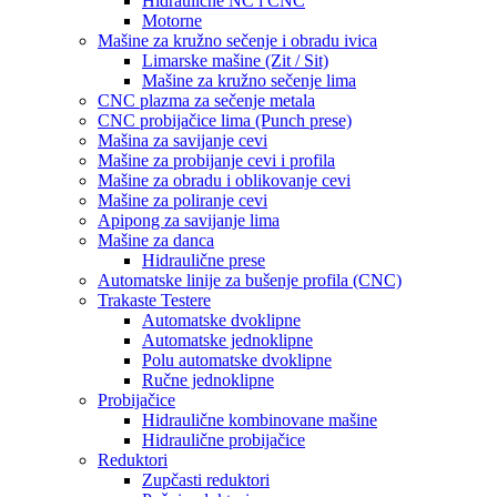
Hidraulične NC i CNC
Motorne
Mašine za kružno sečenje i obradu ivica
Limarske mašine (Zit / Sit)
Mašine za kružno sečenje lima
CNC plazma za sečenje metala
CNC probijačice lima (Punch prese)
Mašina za savijanje cevi
Mašine za probijanje cevi i profila
Mašine za obradu i oblikovanje cevi
Mašine za poliranje cevi
Apipong za savijanje lima
Mašine za danca
Hidraulične prese
Automatske linije za bušenje profila (CNC)
Trakaste Testere
Automatske dvoklipne
Automatske jednoklipne
Polu automatske dvoklipne
Ručne jednoklipne
Probijačice
Hidraulične kombinovane mašine
Hidraulične probijačice
Reduktori
Zupčasti reduktori