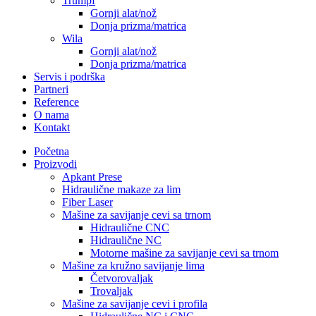
Trumpf
Gornji alat/nož
Donja prizma/matrica
Wila
Gornji alat/nož
Donja prizma/matrica
Servis i podrška
Partneri
Reference
O nama
Kontakt
Početna
Proizvodi
Apkant Prese
Hidraulične makaze za lim
Fiber Laser
Mašine za savijanje cevi sa trnom
Hidraulične CNC
Hidraulične NC
Motorne mašine za savijanje cevi sa trnom
Mašine za kružno savijanje lima
Četvorovaljak
Trovaljak
Mašine za savijanje cevi i profila