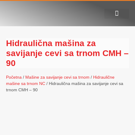
Alati za apkant presu
Servis i podrška
Hidraulična mašina za
savijanje cevi sa trnom CMH –
90
Početna
/
Mašine za savijanje cevi sa trnom
/
Hidraulične
mašine sa trnom NC
/ Hidraulična mašina za savijanje cevi sa
trnom CMH – 90