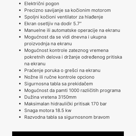
Električni pogon
Precizno savijanje sa kočionim motorom
Spoljni kočioni ventilator za hlađenje
Ekran osetljiv na dodir 5.7”
Manuelne ili automatske operacije na ekranu
Mogućnost da se vidi dnevna i ukupna
proizvodnja na ekranu
Mogućnost kontrole zateznog vremena
pokretnih delova i držanje određenog pritiska
na ekranu
Praćenje poruka o grešci na ekranu
Nožne ili ručne kontrole opciono
Sigurnosna tabla sa prekidačem
Mogućnost da pamti 1000 različitih programa
Dužina vretena 3150mm
Maksimalan hidraulički pritisak 170 bar
Snaga motora 18.5 kw
Razvodna tabla sa sigurnosnom bravom