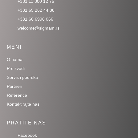
+381 11 800 12 75
+381 65 262 44 88
+381 60 6996 066
welcome@sigmam.rs
MENI
O nama
Proizvodi
Servis i podrška
Partneri
Reference
Kontaktirajte nas
PRATITE NAS
Facebook