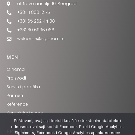
ul. Novo naselje 10, Beograd
+381 11 800 12 75
+381 65 262 44 88
+381 60 6996 066
welcome@sigmam.rs
MENI
O nama
Proizvodi
Servis i podrška
Partneri
Reference
Kontaktirajte nas
Poštovani, ovaj sajt koristi kolačiće (tekstualne datoteke)
odnosno, ovaj sajt koristi Facebook Pixel i Google Analytics.
PRATITE NAS
Sigmam.rs, Facebook i Google Analytics apsolutno neće