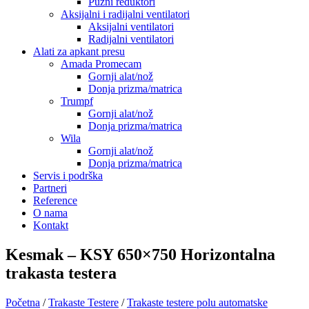
Pužni reduktori
Aksijalni i radijalni ventilatori
Aksijalni ventilatori
Radijalni ventilatori
Alati za apkant presu
Amada Promecam
Gornji alat/nož
Donja prizma/matrica
Trumpf
Gornji alat/nož
Donja prizma/matrica
Wila
Gornji alat/nož
Donja prizma/matrica
Servis i podrška
Partneri
Reference
O nama
Kontakt
Kesmak – KSY 650×750 Horizontalna
trakasta testera
Početna
/
Trakaste Testere
/
Trakaste testere polu automatske