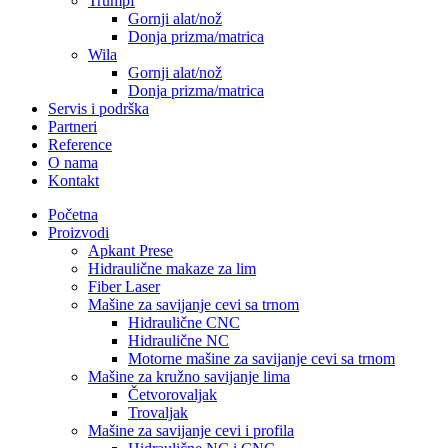
Trumpf
Gornji alat/nož
Donja prizma/matrica
Wila
Gornji alat/nož
Donja prizma/matrica
Servis i podrška
Partneri
Reference
O nama
Kontakt
Početna
Proizvodi
Apkant Prese
Hidraulične makaze za lim
Fiber Laser
Mašine za savijanje cevi sa trnom
Hidraulične CNC
Hidraulične NC
Motorne mašine za savijanje cevi sa trnom
Mašine za kružno savijanje lima
Četvorovaljak
Trovaljak
Mašine za savijanje cevi i profila