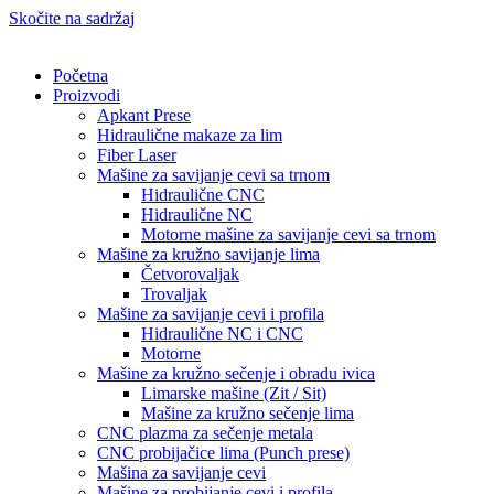
Skočite na sadržaj
Početna
Proizvodi
Apkant Prese
Hidraulične makaze za lim
Fiber Laser
Mašine za savijanje cevi sa trnom
Hidraulične CNC
Hidraulične NC
Motorne mašine za savijanje cevi sa trnom
Mašine za kružno savijanje lima
Četvorovaljak
Trovaljak
Mašine za savijanje cevi i profila
Hidraulične NC i CNC
Motorne
Mašine za kružno sečenje i obradu ivica
Limarske mašine (Zit / Sit)
Mašine za kružno sečenje lima
CNC plazma za sečenje metala
CNC probijačice lima (Punch prese)
Mašina za savijanje cevi
Mašine za probijanje cevi i profila