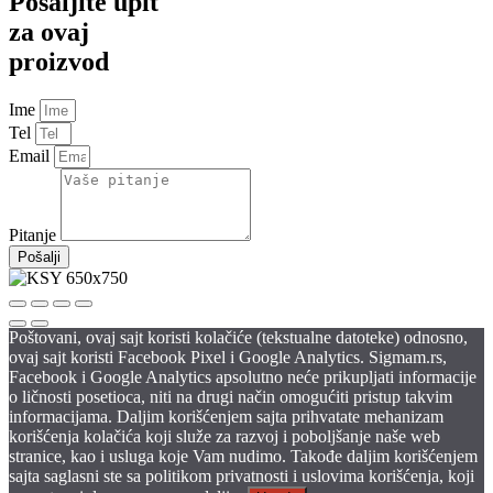
Pošaljite upit
za ovaj
proizvod
Ime
Tel
Email
Pitanje
Pošalji
Poštovani, ovaj sajt koristi kolačiće (tekstualne datoteke) odnosno,
ovaj sajt koristi Facebook Pixel i Google Analytics. Sigmam.rs,
Facebook i Google Analytics apsolutno neće prikupljati informacije
o ličnosti posetioca, niti na drugi način omogućiti pristup takvim
informacijama. Daljim korišćenjem sajta prihvatate mehanizam
korišćenja kolačića koji služe za razvoj i poboljšanje naše web
stranice, kao i usluga koje Vam nudimo. Takođe daljim korišćenjem
sajta saglasni ste sa politikom privatnosti i uslovima korišćenja, koji