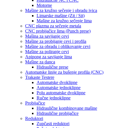
Hidraulične NC i CNC
Motorne
Mašine za kružno sečenje i obradu ivica
Limarske mašine (Zit / Sit)
Mašine za kružno sečenje lima
CNC plazma za sečenje metala
CNC probijačice lima (Punch prese)
Mašina za savijanje cevi
Mašine za probijanje cevi i profila
Mašine za obradu i oblikovanje cevi
Mašine za poliranje cevi
Apipong za savijanje lima
Mašine za danca
Hidraulične prese
Automatske linije za bušenje profila (CNC)
Trakaste Testere
Automatske dvoklipne
Automatske jednoklipne
Polu automatske dvoklipne
Ručne jednoklipne
Probijačice
Hidraulične kombinovane mašine
Hidraulične probijačice
Reduktori
Zupčasti reduktori