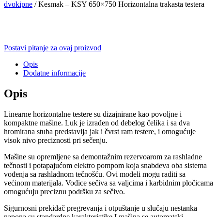
dvokipne
/ Kesmak – KSY 650×750 Horizontalna trakasta testera
Postavi pitanje za ovaj proizvod
Opis
Dodatne informacije
Opis
Linearne horizontalne testere su dizajnirane kao povoljne i
kompaktne mašine. Luk je izrađen od debelog čelika i sa dva
hromirana stuba predstavlja jak i čvrst ram testere, i omogućuje
visok nivo preciznosti pri sečenju.
Mašine su opremljene sa demontažnim rezervoarom za rashladne
tečnosti i potapajućom elektro pompom koja snabdeva oba sistema
vođenja sa rashladnom tečnošću. Ovi modeli mogu raditi sa
većinom materijala. Vođice sečiva sa valjcima i karbidnim pločicama
omogućuju preciznu podršku za sečivo.
Sigurnosni prekidač pregrevanja i otpuštanje u slučaju nestanka
napona su standardne karakteristike I mašina se automatski