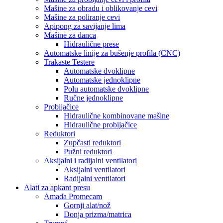
Mašine za obradu i oblikovanje cevi
Mašine za poliranje cevi
Apipong za savijanje lima
Mašine za danca
Hidraulične prese
Automatske linije za bušenje profila (CNC)
Trakaste Testere
Automatske dvoklipne
Automatske jednoklipne
Polu automatske dvoklipne
Ručne jednoklipne
Probijačice
Hidraulične kombinovane mašine
Hidraulične probijačice
Reduktori
Zupčasti reduktori
Pužni reduktori
Aksijalni i radijalni ventilatori
Aksijalni ventilatori
Radijalni ventilatori
Alati za apkant presu
Amada Promecam
Gornji alat/nož
Donja prizma/matrica