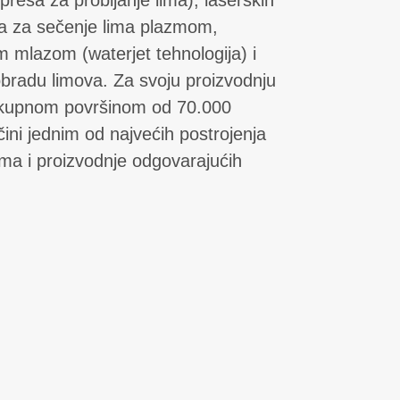
a za sečenje lima plazmom,
 mlazom (waterjet tehnologija) i
bradu limova. Za svoju proizvodnju
 s ukupnom površinom od 70.000
ini jednim od najvećih postrojenja
ima i proizvodnje odgovarajućih