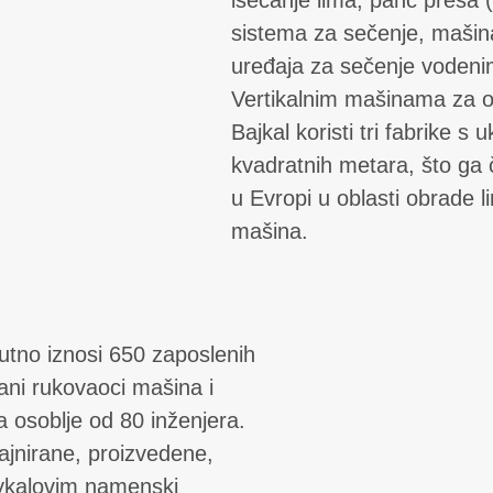
sistema za sečenje, mašin
uređaja za sečenje vodenim
Vertikalnim mašinama za o
Bajkal koristi tri fabrike
kvadratnih metara, što ga č
u Evropi u oblasti obrade l
mašina.
utno iznosi 650 zaposlenih
vani rukovaoci mašina i
a osoblje od 80 inženjera.
ajnirane, proizvedene,
Baykalovim namenski