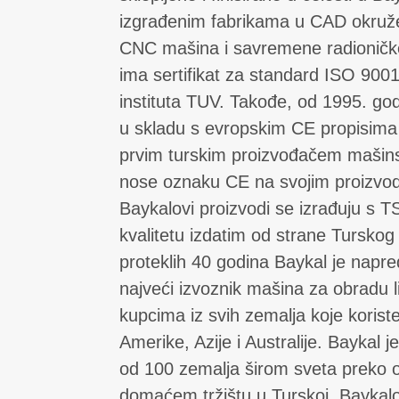
izgrađenim fabrikama u CAD okruž
CNC mašina i savremene radioničk
ima sertifikat za standard ISO 900
instituta TUV. Takođe, od 1995. go
u skladu s evropskim CE propisima 
prvim turskim proizvođačem mašinsk
nose oznaku CE na svojim proizvod
Baykalovi proizvodi se izrađuju s T
kvalitetu izdatim od strane Turskog
proteklih 40 godina Baykal je napre
najveći izvoznik mašina za obradu l
kupcima iz svih zemalja koje koris
Amerike, Azije i Australije. Baykal j
od 100 zemalja širom sveta preko o
domaćem tržištu u Turskoj, Baykal