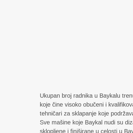
Ukupan broj radnika u Baykalu tren
koje čine visoko obučeni i kvalifiko
tehničari za sklapanje koje podržav
Sve mašine koje Baykal nudi su diz
sklopljene i finiširane u celosti u 