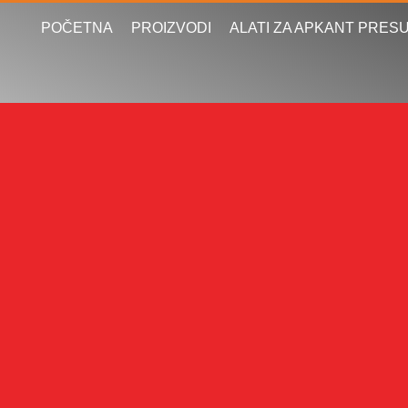
POČETNA
PROIZVODI
ALATI ZA APKANT PRES