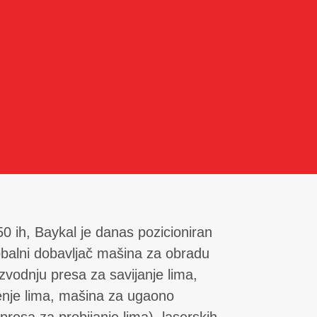
 ih, Baykal je danas pozicioniran
obalni dobavljač mašina za obradu
izvodnju presa za savijanje lima,
enje lima, mašina za ugaono
presa za probijanje lima), laserskih