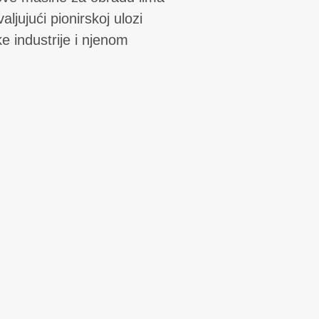
ljujući pionirskoj ulozi
e industrije i njenom
u sve vreme. Ovde, s dugim
aykal želi da se predstavi
a s naglaskom na kvalitetu i
u razvoju
• 2003. Proizvodnj
• 2005. Proizvodnja 
 sečenje lima.