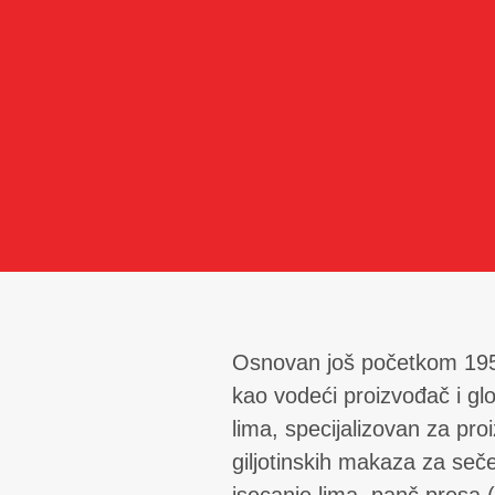
Osnovan još početkom 1950
kao vodeći proizvođač i gl
lima, specijalizovan za pro
giljotinskih makaza za seč
isecanje lima, panč presa (