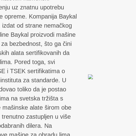
enju uz znatnu upotrebu
e opreme. Kompanija Baykal
1 izdat od strane nemačkog
dine Baykal proizvodi mašine
za bezbednost, što ga čini
ih alata sertifikovanih da
ima. Pored toga, svi
SE i TSEK sertifikatima o
 instituta za standarde. U
dovao toliko da je postao
ima na svetska tržišta s
te mašinske alate širom obe
e trenutno zastupljen u više
dabranih dilera. Na
ove mašine za obradu lima