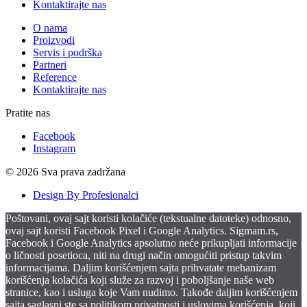
Kontaktirajte nas
O nama
Proizvodi
Servis i podrška
Partneri
Reference
Kontaktirajte nas
Pratite nas
Facebook
Instagram
© 2026 Sva prava zadržana
Design By Profesionalci
Poštovani, ovaj sajt koristi kolačiće (tekstualne datoteke) odnosno,
ovaj sajt koristi Facebook Pixel i Google Analytics. Sigmam.rs,
Facebook i Google Analytics apsolutno neće prikupljati informacije
o ličnosti posetioca, niti na drugi način omogućiti pristup takvim
informacijama. Daljim korišćenjem sajta prihvatate mehanizam
korišćenja kolačića koji služe za razvoj i poboljšanje naše web
stranice, kao i usluga koje Vam nudimo. Takođe daljim korišćenjem
sajta saglasni ste sa politikom privatnosti i uslovima korišćenja, koji