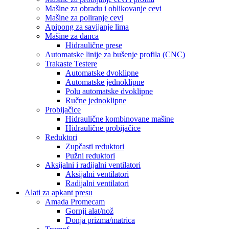
Mašine za obradu i oblikovanje cevi
Mašine za poliranje cevi
Apipong za savijanje lima
Mašine za danca
Hidraulične prese
Automatske linije za bušenje profila (CNC)
Trakaste Testere
Automatske dvoklipne
Automatske jednoklipne
Polu automatske dvoklipne
Ručne jednoklipne
Probijačice
Hidraulične kombinovane mašine
Hidraulične probijačice
Reduktori
Zupčasti reduktori
Pužni reduktori
Aksijalni i radijalni ventilatori
Aksijalni ventilatori
Radijalni ventilatori
Alati za apkant presu
Amada Promecam
Gornji alat/nož
Donja prizma/matrica