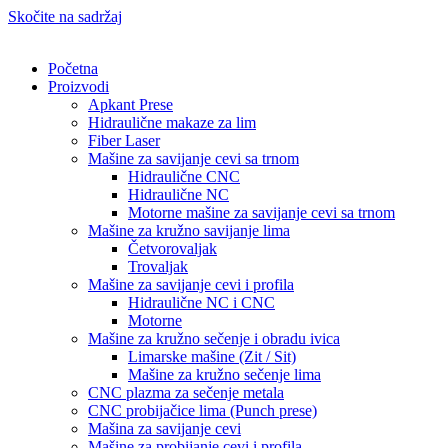
Skočite na sadržaj
Početna
Proizvodi
Apkant Prese
Hidraulične makaze za lim
Fiber Laser
Mašine za savijanje cevi sa trnom
Hidraulične CNC
Hidraulične NC
Motorne mašine za savijanje cevi sa trnom
Mašine za kružno savijanje lima
Četvorovaljak
Trovaljak
Mašine za savijanje cevi i profila
Hidraulične NC i CNC
Motorne
Mašine za kružno sečenje i obradu ivica
Limarske mašine (Zit / Sit)
Mašine za kružno sečenje lima
CNC plazma za sečenje metala
CNC probijačice lima (Punch prese)
Mašina za savijanje cevi
Mašine za probijanje cevi i profila