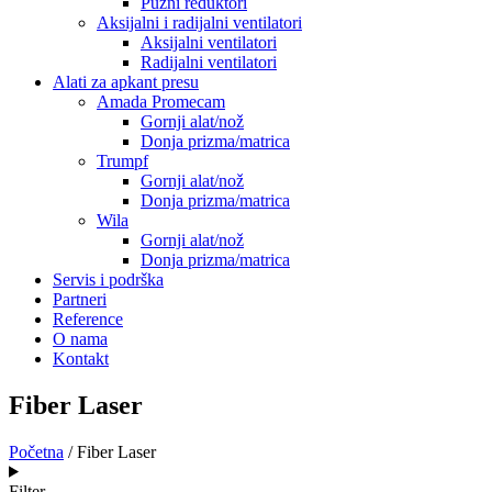
Pužni reduktori
Aksijalni i radijalni ventilatori
Aksijalni ventilatori
Radijalni ventilatori
Alati za apkant presu
Amada Promecam
Gornji alat/nož
Donja prizma/matrica
Trumpf
Gornji alat/nož
Donja prizma/matrica
Wila
Gornji alat/nož
Donja prizma/matrica
Servis i podrška
Partneri
Reference
O nama
Kontakt
Fiber Laser
Početna
/ Fiber Laser
Filter