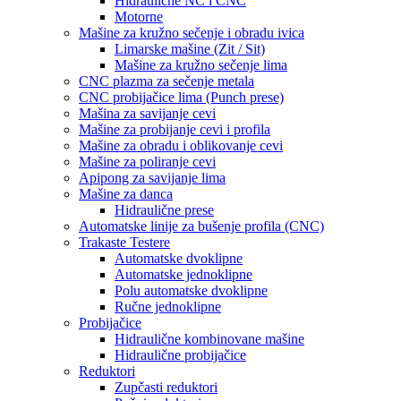
Hidraulične NC i CNC
Motorne
Mašine za kružno sečenje i obradu ivica
Limarske mašine (Zit / Sit)
Mašine za kružno sečenje lima
CNC plazma za sečenje metala
CNC probijačice lima (Punch prese)
Mašina za savijanje cevi
Mašine za probijanje cevi i profila
Mašine za obradu i oblikovanje cevi
Mašine za poliranje cevi
Apipong za savijanje lima
Mašine za danca
Hidraulične prese
Automatske linije za bušenje profila (CNC)
Trakaste Testere
Automatske dvoklipne
Automatske jednoklipne
Polu automatske dvoklipne
Ručne jednoklipne
Probijačice
Hidraulične kombinovane mašine
Hidraulične probijačice
Reduktori
Zupčasti reduktori