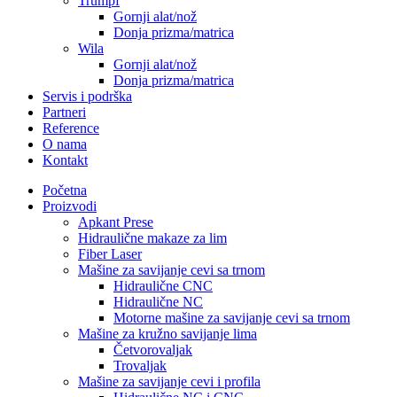
Trumpf
Gornji alat/nož
Donja prizma/matrica
Wila
Gornji alat/nož
Donja prizma/matrica
Servis i podrška
Partneri
Reference
O nama
Kontakt
Početna
Proizvodi
Apkant Prese
Hidraulične makaze za lim
Fiber Laser
Mašine za savijanje cevi sa trnom
Hidraulične CNC
Hidraulične NC
Motorne mašine za savijanje cevi sa trnom
Mašine za kružno savijanje lima
Četvorovaljak
Trovaljak
Mašine za savijanje cevi i profila