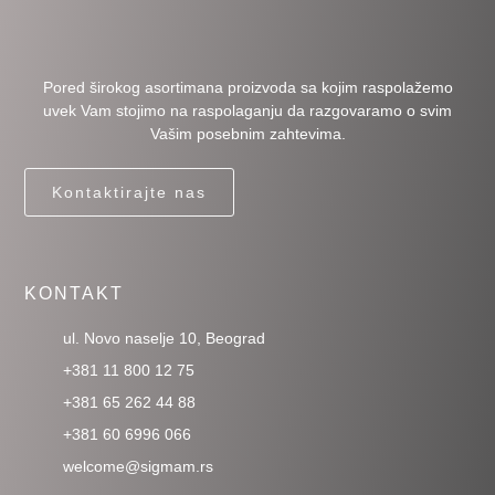
Pored širokog asortimana proizvoda sa kojim raspolažemo
uvek Vam stojimo na raspolaganju da razgovaramo o svim
Vašim posebnim zahtevima.
Kontaktirajte nas
KONTAKT
ul. Novo naselje 10, Beograd
+381 11 800 12 75
+381 65 262 44 88
+381 60 6996 066
welcome@sigmam.rs