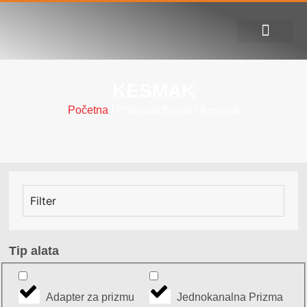
Alati za apkant presu
Servis i podrška
KESMAK
Početna
/ Proizvod Brand / Kesmak
Filter
Tip alata
Adapter za prizmu
Jednokanalna Prizma