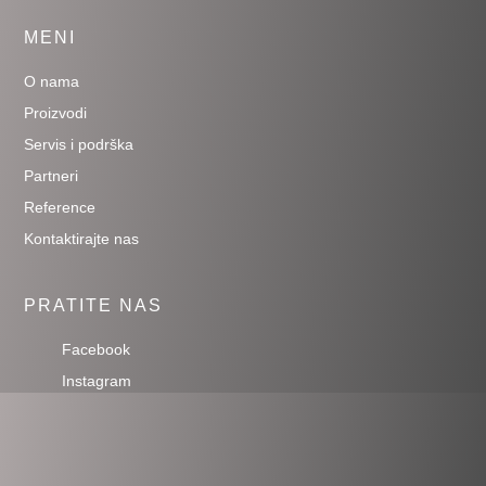
MENI
O nama
Proizvodi
Servis i podrška
Partneri
Reference
Kontaktirajte nas
PRATITE NAS
Facebook
Instagram