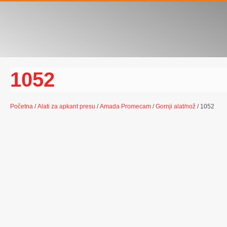
1052
Početna
/
Alati za apkant presu
/
Amada Promecam
/
Gornji alat/nož
/ 1052