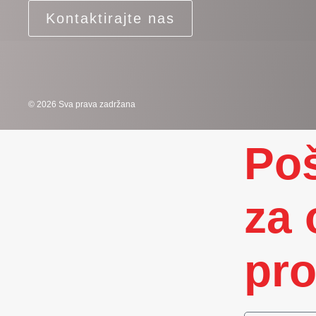
Kontaktirajte nas
© 2026 Sva prava zadržana
Poš
za 
pro