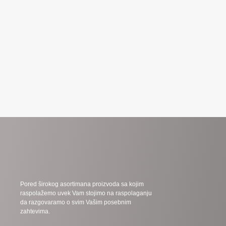
Pored širokog asortimana proizvoda sa kojim
raspolažemo uvek Vam stojimo na raspolaganju
da razgovaramo o svim Vašim posebnim
zahtevima.