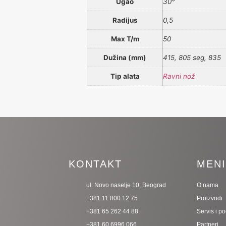
Ugao
30°
Radijus
0,5
Max T/m
50
Dužina (mm)
415, 805 seg, 835
Tip alata
Ravni nož
KONTAKT
MEN
ul. Novo naselje 10, Beograd
O nama
+381 11 800 12 75
Proizvodi
+381 65 262 44 88
Servis i p
+381 60 6996 066
Partneri