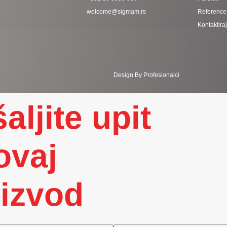
welcome@sigmam.rs
Reference
Kontaktira
Design By Profesionalci
aljite upit
ovaj
izvod