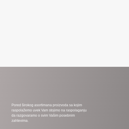
Pored širokog asortimana proizvoda sa kojim
raspolažemo uvek Vam stojimo na raspolaganju
da razgovaramo o svim Vašim posebnim
zahtevima.