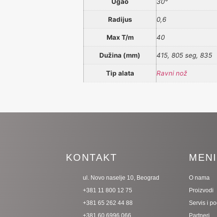
Ugao
30°
Radijus
0,6
Max T/m
40
Dužina (mm)
415, 805 seg, 835
Tip alata
Ravni nož
KONTAKT
MEN
ul. Novo naselje 10, Beograd
O nama
+381 11 800 12 75
Proizvodi
+381 65 262 44 88
Servis i p
+381 60 6996 066
Partneri