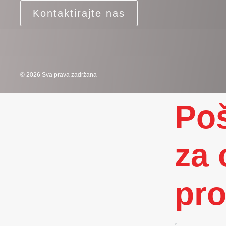
Kontaktirajte nas
© 2026 Sva prava zadržana
Poš
za 
pro