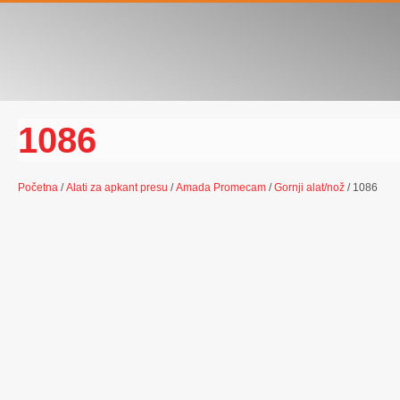
1086
Početna
/
Alati za apkant presu
/
Amada Promecam
/
Gornji alat/nož
/ 1086