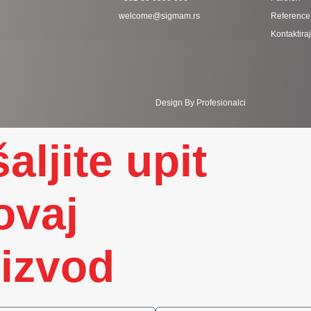
welcome@sigmam.rs
Reference
Kontaktira
Design By Profesionalci
aljite upit
ovaj
izvod