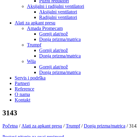
Pužni reduktori
Aksijalni i radijalni ventilatori
Aksijalni ventilatori
Radijalni ventilatori
Alati za apkant presu
Amada Promecam
Gornji alat/nož
Donja prizma/matrica
Trumpf
Gornji alat/nož
Donja prizma/matrica
Wila
Gornji alat/nož
Donja prizma/matrica
Servis i podrška
Partneri
Reference
O nama
Kontakt
3143
Početna
/
Alati za apkant presu
/
Trumpf
/
Donja prizma/matrica
/ 314
Postavi pitanje za ovaj proizvod