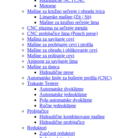
Hidraulične NC i CNC
Motorne
Mašine za kružno sečenje i obradu ivica
Limarske mašine (Zit / Sit)
Mašine za kružno sečenje lima
CNC plazma za sečenje metala
CNC probijačice lima (Punch prese)
Mašina za savijanje cevi
Mašine za probijanje cevi i profila
Mašine za obradu i oblikovanje cevi
Mašine za poliranje cevi
Apipong za savijanje lima
Mašine za danca
Hidraulične prese
Automatske linije za bušenje profila (CNC)
Trakaste Testere
Automatske dvoklipne
Automatske jednoklipne
Polu automatske dvoklipne
Ručne jednoklipne
Probijačice
Hidraulične kombinovane mašine
Hidraulične probijačice
Reduktori
Zupčasti reduktori