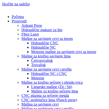
Skočite na sadržaj
Početna
Proizvodi
Apkant Prese
Hidraulične makaze za lim
Fiber Laser
Mašine za savijanje cevi sa trnom
Hidraulične CNC
Hidraulične NC
Motorne mašine za savijanje cevi sa trnom
Mašine za kružno savijanje lima
Četvorovaljak
Trovaljak
Mašine za savijanje cevi i profila
Hidraulične NC i CNC
Motorne
Mašine za kružno sečenje i obradu ivica
Limarske mašine (Zit / Sit)
Mašine za kružno sečenje lima
CNC plazma za sečenje metala
CNC probijačice lima (Punch prese)
Mašina za savijanje cevi
Mašine za probijanje cevi i profila