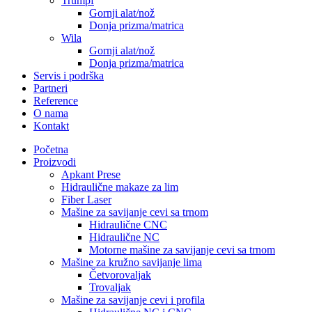
Trumpf
Gornji alat/nož
Donja prizma/matrica
Wila
Gornji alat/nož
Donja prizma/matrica
Servis i podrška
Partneri
Reference
O nama
Kontakt
Početna
Proizvodi
Apkant Prese
Hidraulične makaze za lim
Fiber Laser
Mašine za savijanje cevi sa trnom
Hidraulične CNC
Hidraulične NC
Motorne mašine za savijanje cevi sa trnom
Mašine za kružno savijanje lima
Četvorovaljak
Trovaljak
Mašine za savijanje cevi i profila