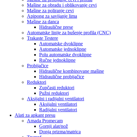
Mašine za obradu i oblikovanje cevi
Mašine za poliranje cevi
Apipong za savijanje lima
Mašine za danca
Hidraulične prese
Automatske linije za bušenje profila (CNC)
Trakaste Testere
Automatske dvoklipne
Automatske jednoklipne
Polu automatske dvoklipne
Ručne jednoklipne
Probijačice
Hidraulične kombinovane mašine
Hidraulične probijačice
Reduktori
Zupčasti reduktori
Pužni reduktori
Aksijalni i radijalni ventilatori
Aksijalni ventilatori
Radijalni ventilatori
Alati za apkant presu
Amada Promecam
Gornji alat/nož
Donja prizma/matrica