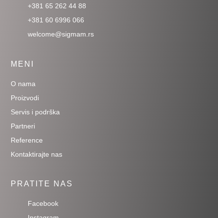
+381 65 262 44 88
+381 60 6996 066
welcome@sigmam.rs
MENI
O nama
Proizvodi
Servis i podrška
Partneri
Reference
Kontaktirajte nas
PRATITE NAS
Facebook
Instagram