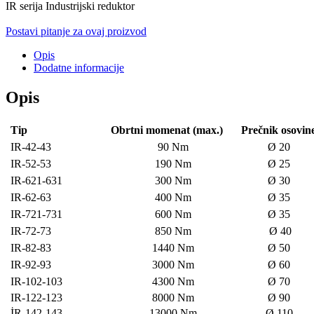
IR serija Industrijski reduktor
Postavi pitanje za ovaj proizvod
Opis
Dodatne informacije
Opis
Tip
Obrtni momenat (max.)
Prečnik osovin
IR-42-43
90 Nm
Ø 20
IR-52-53
190 Nm
Ø 25
IR-621-631
300 Nm
Ø 30
IR-62-63
400 Nm
Ø 35
IR-721-731
600 Nm
Ø 35
IR-72-73
850 Nm
Ø 40
IR-82-83
1440 Nm
Ø 50
IR-92-93
3000 Nm
Ø 60
IR-102-103
4300 Nm
Ø 70
IR-122-123
8000 Nm
Ø 90
İR-142-143
13000 Nm
Ø 110