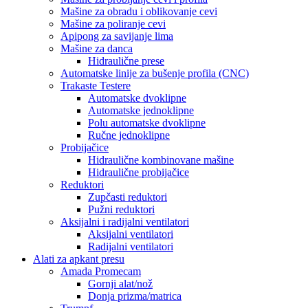
Mašine za obradu i oblikovanje cevi
Mašine za poliranje cevi
Apipong za savijanje lima
Mašine za danca
Hidraulične prese
Automatske linije za bušenje profila (CNC)
Trakaste Testere
Automatske dvoklipne
Automatske jednoklipne
Polu automatske dvoklipne
Ručne jednoklipne
Probijačice
Hidraulične kombinovane mašine
Hidraulične probijačice
Reduktori
Zupčasti reduktori
Pužni reduktori
Aksijalni i radijalni ventilatori
Aksijalni ventilatori
Radijalni ventilatori
Alati za apkant presu
Amada Promecam
Gornji alat/nož
Donja prizma/matrica