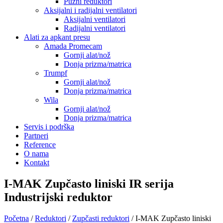
Pužni reduktori
Aksijalni i radijalni ventilatori
Aksijalni ventilatori
Radijalni ventilatori
Alati za apkant presu
Amada Promecam
Gornji alat/nož
Donja prizma/matrica
Trumpf
Gornji alat/nož
Donja prizma/matrica
Wila
Gornji alat/nož
Donja prizma/matrica
Servis i podrška
Partneri
Reference
O nama
Kontakt
I-MAK Zupčasto liniski IR serija
Industrijski reduktor
Početna
/
Reduktori
/
Zupčasti reduktori
/ I-MAK Zupčasto liniski