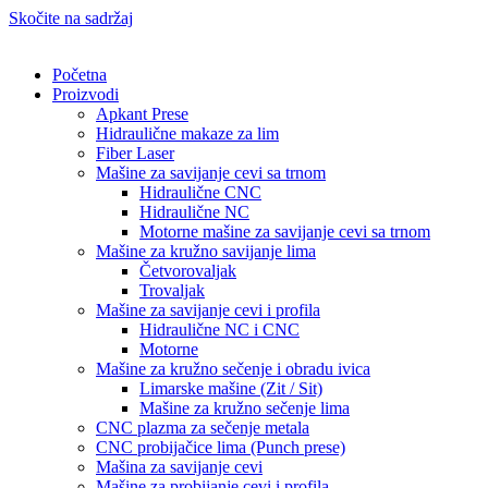
Skočite na sadržaj
Početna
Proizvodi
Apkant Prese
Hidraulične makaze za lim
Fiber Laser
Mašine za savijanje cevi sa trnom
Hidraulične CNC
Hidraulične NC
Motorne mašine za savijanje cevi sa trnom
Mašine za kružno savijanje lima
Četvorovaljak
Trovaljak
Mašine za savijanje cevi i profila
Hidraulične NC i CNC
Motorne
Mašine za kružno sečenje i obradu ivica
Limarske mašine (Zit / Sit)
Mašine za kružno sečenje lima
CNC plazma za sečenje metala
CNC probijačice lima (Punch prese)
Mašina za savijanje cevi
Mašine za probijanje cevi i profila