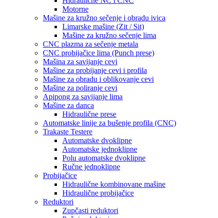
Hidraulične NC i CNC
Motorne
Mašine za kružno sečenje i obradu ivica
Limarske mašine (Zit / Sit)
Mašine za kružno sečenje lima
CNC plazma za sečenje metala
CNC probijačice lima (Punch prese)
Mašina za savijanje cevi
Mašine za probijanje cevi i profila
Mašine za obradu i oblikovanje cevi
Mašine za poliranje cevi
Apipong za savijanje lima
Mašine za danca
Hidraulične prese
Automatske linije za bušenje profila (CNC)
Trakaste Testere
Automatske dvoklipne
Automatske jednoklipne
Polu automatske dvoklipne
Ručne jednoklipne
Probijačice
Hidraulične kombinovane mašine
Hidraulične probijačice
Reduktori
Zupčasti reduktori