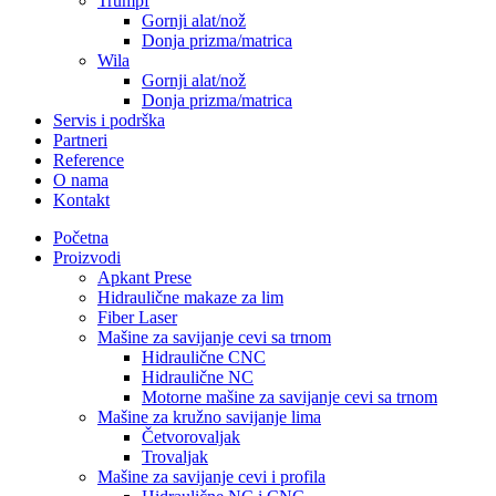
Trumpf
Gornji alat/nož
Donja prizma/matrica
Wila
Gornji alat/nož
Donja prizma/matrica
Servis i podrška
Partneri
Reference
O nama
Kontakt
Početna
Proizvodi
Apkant Prese
Hidraulične makaze za lim
Fiber Laser
Mašine za savijanje cevi sa trnom
Hidraulične CNC
Hidraulične NC
Motorne mašine za savijanje cevi sa trnom
Mašine za kružno savijanje lima
Četvorovaljak
Trovaljak
Mašine za savijanje cevi i profila