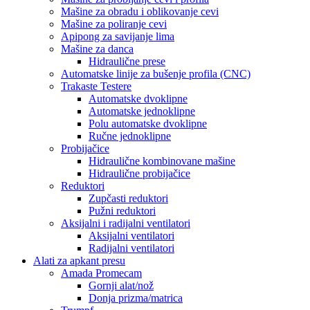
Mašine za obradu i oblikovanje cevi
Mašine za poliranje cevi
Apipong za savijanje lima
Mašine za danca
Hidraulične prese
Automatske linije za bušenje profila (CNC)
Trakaste Testere
Automatske dvoklipne
Automatske jednoklipne
Polu automatske dvoklipne
Ručne jednoklipne
Probijačice
Hidraulične kombinovane mašine
Hidraulične probijačice
Reduktori
Zupčasti reduktori
Pužni reduktori
Aksijalni i radijalni ventilatori
Aksijalni ventilatori
Radijalni ventilatori
Alati za apkant presu
Amada Promecam
Gornji alat/nož
Donja prizma/matrica