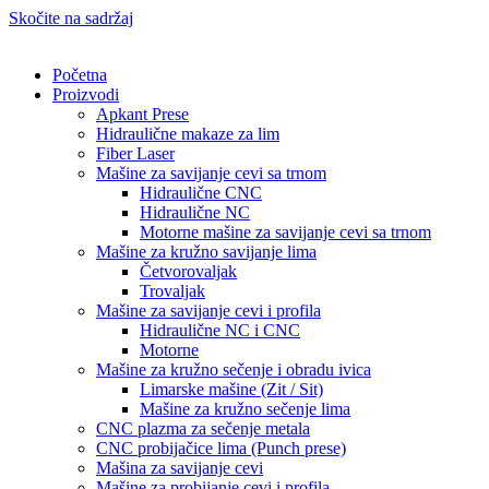
Skočite na sadržaj
Početna
Proizvodi
Apkant Prese
Hidraulične makaze za lim
Fiber Laser
Mašine za savijanje cevi sa trnom
Hidraulične CNC
Hidraulične NC
Motorne mašine za savijanje cevi sa trnom
Mašine za kružno savijanje lima
Četvorovaljak
Trovaljak
Mašine za savijanje cevi i profila
Hidraulične NC i CNC
Motorne
Mašine za kružno sečenje i obradu ivica
Limarske mašine (Zit / Sit)
Mašine za kružno sečenje lima
CNC plazma za sečenje metala
CNC probijačice lima (Punch prese)
Mašina za savijanje cevi
Mašine za probijanje cevi i profila