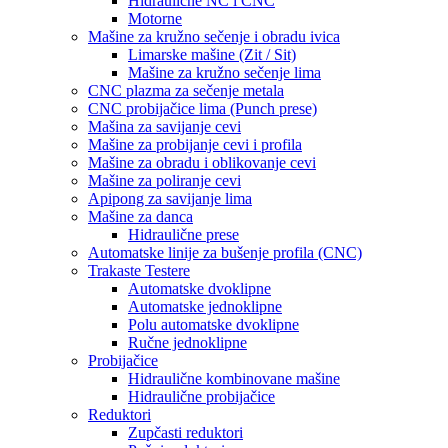
Hidraulične NC i CNC
Motorne
Mašine za kružno sečenje i obradu ivica
Limarske mašine (Zit / Sit)
Mašine za kružno sečenje lima
CNC plazma za sečenje metala
CNC probijačice lima (Punch prese)
Mašina za savijanje cevi
Mašine za probijanje cevi i profila
Mašine za obradu i oblikovanje cevi
Mašine za poliranje cevi
Apipong za savijanje lima
Mašine za danca
Hidraulične prese
Automatske linije za bušenje profila (CNC)
Trakaste Testere
Automatske dvoklipne
Automatske jednoklipne
Polu automatske dvoklipne
Ručne jednoklipne
Probijačice
Hidraulične kombinovane mašine
Hidraulične probijačice
Reduktori
Zupčasti reduktori