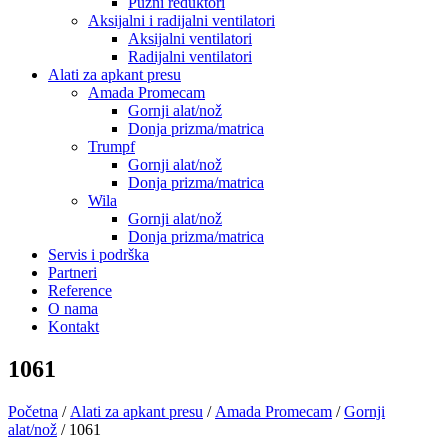
Pužni reduktori
Aksijalni i radijalni ventilatori
Aksijalni ventilatori
Radijalni ventilatori
Alati za apkant presu
Amada Promecam
Gornji alat/nož
Donja prizma/matrica
Trumpf
Gornji alat/nož
Donja prizma/matrica
Wila
Gornji alat/nož
Donja prizma/matrica
Servis i podrška
Partneri
Reference
O nama
Kontakt
1061
Početna
/
Alati za apkant presu
/
Amada Promecam
/
Gornji
alat/nož
/ 1061