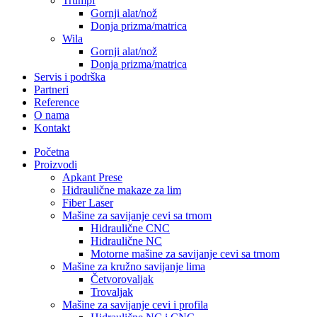
Trumpf
Gornji alat/nož
Donja prizma/matrica
Wila
Gornji alat/nož
Donja prizma/matrica
Servis i podrška
Partneri
Reference
O nama
Kontakt
Početna
Proizvodi
Apkant Prese
Hidraulične makaze za lim
Fiber Laser
Mašine za savijanje cevi sa trnom
Hidraulične CNC
Hidraulične NC
Motorne mašine za savijanje cevi sa trnom
Mašine za kružno savijanje lima
Četvorovaljak
Trovaljak
Mašine za savijanje cevi i profila