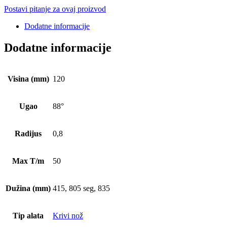
Postavi pitanje za ovaj proizvod
Dodatne informacije
Dodatne informacije
Visina (mm)
120
Ugao
88°
Radijus
0,8
Max T/m
50
Dužina (mm)
415, 805 seg, 835
Tip alata
Krivi nož