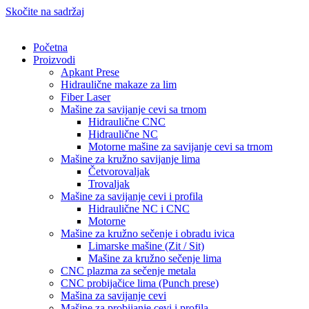
Skočite na sadržaj
Početna
Proizvodi
Apkant Prese
Hidraulične makaze za lim
Fiber Laser
Mašine za savijanje cevi sa trnom
Hidraulične CNC
Hidraulične NC
Motorne mašine za savijanje cevi sa trnom
Mašine za kružno savijanje lima
Četvorovaljak
Trovaljak
Mašine za savijanje cevi i profila
Hidraulične NC i CNC
Motorne
Mašine za kružno sečenje i obradu ivica
Limarske mašine (Zit / Sit)
Mašine za kružno sečenje lima
CNC plazma za sečenje metala
CNC probijačice lima (Punch prese)
Mašina za savijanje cevi
Mašine za probijanje cevi i profila