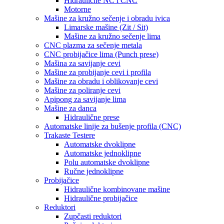
Hidraulične NC i CNC
Motorne
Mašine za kružno sečenje i obradu ivica
Limarske mašine (Zit / Sit)
Mašine za kružno sečenje lima
CNC plazma za sečenje metala
CNC probijačice lima (Punch prese)
Mašina za savijanje cevi
Mašine za probijanje cevi i profila
Mašine za obradu i oblikovanje cevi
Mašine za poliranje cevi
Apipong za savijanje lima
Mašine za danca
Hidraulične prese
Automatske linije za bušenje profila (CNC)
Trakaste Testere
Automatske dvoklipne
Automatske jednoklipne
Polu automatske dvoklipne
Ručne jednoklipne
Probijačice
Hidraulične kombinovane mašine
Hidraulične probijačice
Reduktori
Zupčasti reduktori