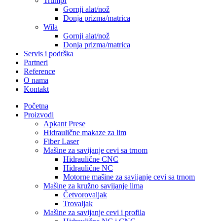
Trumpf
Gornji alat/nož
Donja prizma/matrica
Wila
Gornji alat/nož
Donja prizma/matrica
Servis i podrška
Partneri
Reference
O nama
Kontakt
Početna
Proizvodi
Apkant Prese
Hidraulične makaze za lim
Fiber Laser
Mašine za savijanje cevi sa trnom
Hidraulične CNC
Hidraulične NC
Motorne mašine za savijanje cevi sa trnom
Mašine za kružno savijanje lima
Četvorovaljak
Trovaljak
Mašine za savijanje cevi i profila