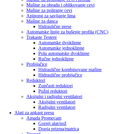
Mašine za obradu i oblikovanje cevi
Mašine za poliranje cevi
Apipong za savijanje lima
Mašine za danca
Hidraulične prese
Automatske linije za bušenje profila (CNC)
Trakaste Testere
Automatske dvoklipne
Automatske jednoklipne
Polu automatske dvoklipne
Ručne jednoklipne
Probijačice
Hidraulične kombinovane mašine
Hidraulične probijačice
Reduktori
Zupčasti reduktori
Pužni reduktori
Aksijalni i radijalni ventilatori
Aksijalni ventilatori
Radijalni ventilatori
Alati za apkant presu
Amada Promecam
Gornji alat/nož
Donja prizma/matrica