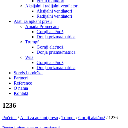
Pužni reduktori
Aksijalni i radijalni ventilatori
Aksijalni ventilatori
Radijalni ventilatori
Alati za apkant presu
Amada Promecam
Gornji alat/nož
Donja prizma/matrica
Trumpf
Gornji alat/nož
Donja prizma/matrica
Wila
Gornji alat/nož
Donja prizma/matrica
Servis i podrška
Partneri
Reference
O nama
Kontakt
1236
Početna
/
Alati za apkant presu
/
Trumpf
/
Gornji alat/nož
/ 1236
Postavi pitanje za ovaj proizvod