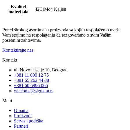
Kvalitet
42CrMo4 Kaljen
materijala
Pored širokog asortimana proizvoda sa kojim raspolažemo uvek
Vam stojimo na raspolaganju da razgovaramo o svim Vašim
posebnim zahtevima.
Kontaktirajte nas
Kontakt
ul. Novo naselje 10, Beograd
+381 11 800 12 75
+381 65 262 44 88
+381 60 6996 066
welcome@sigmam.rs
Meni
O nama
Proizvodi
Servis i podrška
Partneri