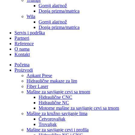
Trumpf
Gornji alat/nož
Donja prizma/matrica
Wila
Gornji alat/nož
Donja prizma/matrica
Servis i podrška
Partneri
Reference
O nama
Kontakt
Početna
Proizvodi
Apkant Prese
Hidraulične makaze za lim
Fiber Laser
Mašine za savijanje cevi sa trnom
Hidraulične CNC
Hidraulične NC
Motorne mašine za savijanje cevi sa trnom
Mašine za kružno savijanje lima
Četvorovaljak
Trovaljak
Mašine za savijanje cevi i profila