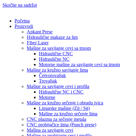
Skočite na sadržaj
Početna
Proizvodi
Apkant Prese
Hidraulične makaze za lim
Fiber Laser
Mašine za savijanje cevi sa trnom
Hidraulične CNC
Hidraulične NC
Motorne mašine za savijanje cevi sa trnom
Mašine za kružno savijanje lima
Četvorovaljak
Trovaljak
Mašine za savijanje cevi i profila
Hidraulične NC i CNC
Motorne
Mašine za kružno sečenje i obradu ivica
Limarske mašine (Zit / Sit)
Mašine za kružno sečenje lima
CNC plazma za sečenje metala
CNC probijačice lima (Punch prese)
Mašina za savijanje cevi
Mašine za probijanje cevi i profila