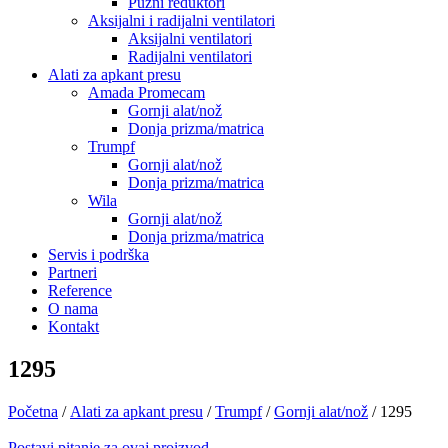
Pužni reduktori
Aksijalni i radijalni ventilatori
Aksijalni ventilatori
Radijalni ventilatori
Alati za apkant presu
Amada Promecam
Gornji alat/nož
Donja prizma/matrica
Trumpf
Gornji alat/nož
Donja prizma/matrica
Wila
Gornji alat/nož
Donja prizma/matrica
Servis i podrška
Partneri
Reference
O nama
Kontakt
1295
Početna
/
Alati za apkant presu
/
Trumpf
/
Gornji alat/nož
/ 1295
Postavi pitanje za ovaj proizvod