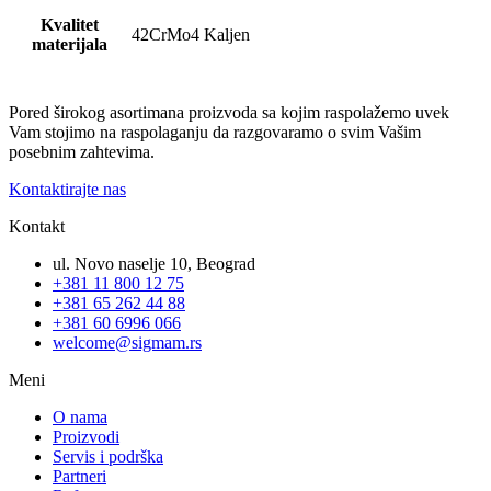
Kvalitet
42CrMo4 Kaljen
materijala
Pored širokog asortimana proizvoda sa kojim raspolažemo uvek
Vam stojimo na raspolaganju da razgovaramo o svim Vašim
posebnim zahtevima.
Kontaktirajte nas
Kontakt
ul. Novo naselje 10, Beograd
+381 11 800 12 75
+381 65 262 44 88
+381 60 6996 066
welcome@sigmam.rs
Meni
O nama
Proizvodi
Servis i podrška
Partneri