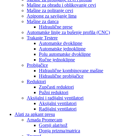
Mašine za obradu i oblikovanje cevi
Mašine za poliranje cevi
Apipong za savijanje lima
Mašine za danca
Hidraulične prese
Automatske linije za bušenje profila (CNC)
Trakaste Testere
Automatske dvoklipne
Automatske jednoklipne
Polu automatske dvoklipne
Ručne jednoklipne
Probijačice
Hidraulične kombinovane mašine
Hidraulične probijačice
Reduktori
Zupčasti reduktori
Pužni reduktori
Aksijalni i radijalni ventilatori
Aksijalni ventilatori
Radijalni ventilatori
Alati za apkant presu
Amada Promecam
Gornji alat/nož
Donja prizma/matrica