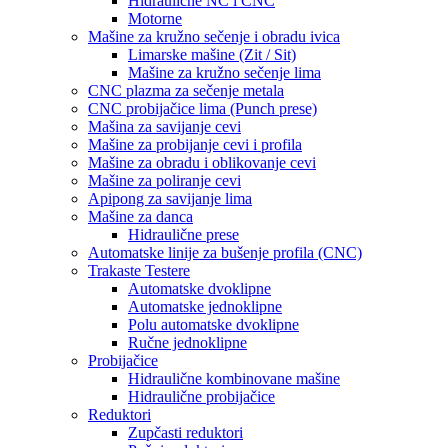
Hidraulične NC i CNC
Motorne
Mašine za kružno sečenje i obradu ivica
Limarske mašine (Zit / Sit)
Mašine za kružno sečenje lima
CNC plazma za sečenje metala
CNC probijačice lima (Punch prese)
Mašina za savijanje cevi
Mašine za probijanje cevi i profila
Mašine za obradu i oblikovanje cevi
Mašine za poliranje cevi
Apipong za savijanje lima
Mašine za danca
Hidraulične prese
Automatske linije za bušenje profila (CNC)
Trakaste Testere
Automatske dvoklipne
Automatske jednoklipne
Polu automatske dvoklipne
Ručne jednoklipne
Probijačice
Hidraulične kombinovane mašine
Hidraulične probijačice
Reduktori
Zupčasti reduktori