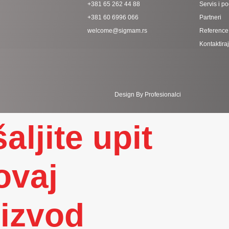
+381 65 262 44 88
Servis i p
+381 60 6996 066
Partneri
welcome@sigmam.rs
Reference
Kontaktira
Design By Profesionalci
aljite upit
ovaj
izvod