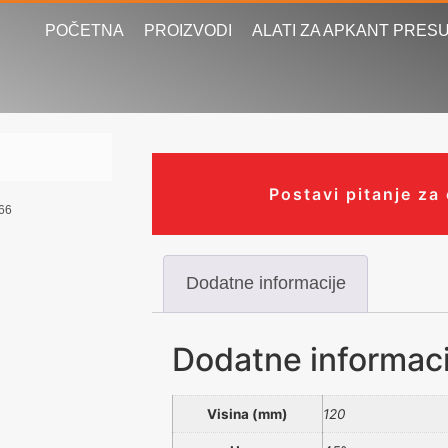
POČETNA
PROIZVODI
ALATI ZA APKANT PRES
Postavi pitanje za
66
Dodatne informacije
Dodatne informaci
Visina (mm)
120