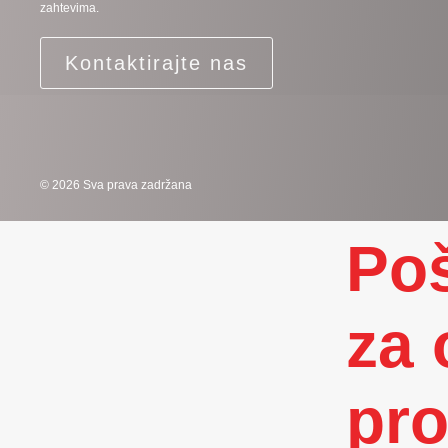
zahtevima.
Kontaktirajte nas
© 2026 Sva prava zadržana
Poš
za 
pro