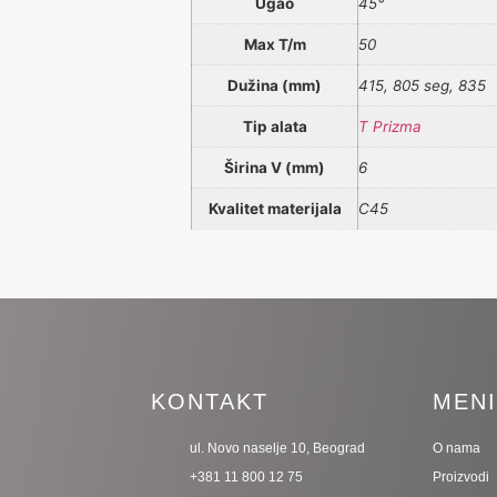
Ugao
45°
Max T/m
50
Dužina (mm)
415, 805 seg, 835
Tip alata
T Prizma
Širina V (mm)
6
Kvalitet materijala
C45
KONTAKT
MEN
ul. Novo naselje 10, Beograd
O nama
+381 11 800 12 75
Proizvodi