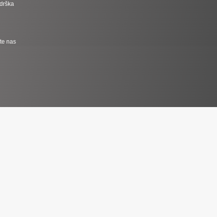
odrška
jte nas