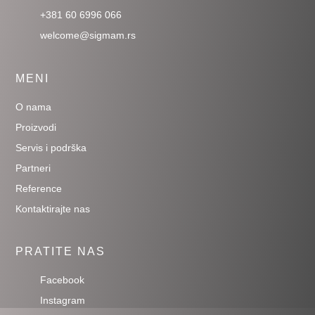
+381 60 6996 066
welcome@sigmam.rs
MENI
O nama
Proizvodi
Servis i podrška
Partneri
Reference
Kontaktirajte nas
PRATITE NAS
Facebook
Instagram