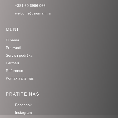
+381 60 6996 066
welcome@sigmam.rs
MENI
O nama
Proizvodi
Servis i podrška
Partneri
Reference
Kontaktirajte nas
PRATITE NAS
Facebook
Instagram