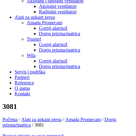
Aksijalni i radijalni ventilatori
Aksijalni ventilatori
Radijalni ventilatori
Alati za apkant presu
Amada Promecam
Gornji alat/nož
Donja prizma/matrica
Trumpf
Gornji alat/nož
Donja prizma/matrica
Wila
Gornji alat/nož
Donja prizma/matrica
Servis i podrška
Partneri
Reference
O nama
Kontakt
3081
Početna
/
Alati za apkant presu
/
Amada Promecam
/
Donja
prizma/matrica
/ 3081
Postavi pitanje za ovaj proizvod