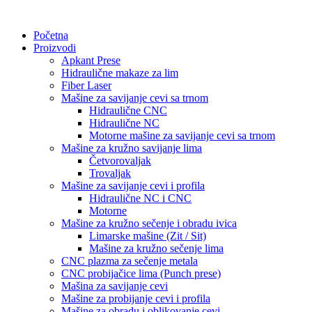
Skočite
na
Početna
sadržaj
Proizvodi
Apkant Prese
Hidraulične makaze za lim
Fiber Laser
Mašine za savijanje cevi sa trnom
Hidraulične CNC
Hidraulične NC
Motorne mašine za savijanje cevi sa trnom
Mašine za kružno savijanje lima
Četvorovaljak
Trovaljak
Mašine za savijanje cevi i profila
Hidraulične NC i CNC
Motorne
Mašine za kružno sečenje i obradu ivica
Limarske mašine (Zit / Sit)
Mašine za kružno sečenje lima
CNC plazma za sečenje metala
CNC probijačice lima (Punch prese)
Mašina za savijanje cevi
Mašine za probijanje cevi i profila
Mašine za obradu i oblikovanje cevi