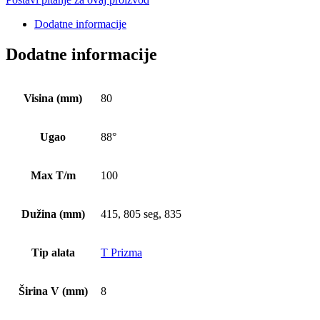
Dodatne informacije
Dodatne informacije
Visina (mm)
80
Ugao
88°
Max T/m
100
Dužina (mm)
415, 805 seg, 835
Tip alata
T Prizma
Širina V (mm)
8