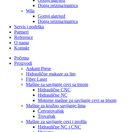
Gornji alat/nož
Donja prizma/matrica
Wila
Gornji alat/nož
Donja prizma/matrica
Servis i podrška
Partneri
Reference
O nama
Kontakt
Početna
Proizvodi
Apkant Prese
Hidraulične makaze za lim
Fiber Laser
Mašine za savijanje cevi sa trnom
Hidraulične CNC
Hidraulične NC
Motorne mašine za savijanje cevi sa trnom
Mašine za kružno savijanje lima
Četvorovaljak
Trovaljak
Mašine za savijanje cevi i profila
Hidraulične NC i CNC