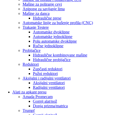
Mašine za poliranje cevi
Apipong za savijanje lima
Mašine za danca
Hidraulične prese
Automatske linije za bušenje profila (CNC)
Trakaste Testere
Automatske dvoklipne
Automatske jednoklipne
Polu automatske dvoklipne
Ručne jednoklipne
Probijačice
Hidraulične kombinovane mašine
Hidraulične probijačice
Reduktori
Zupčasti reduktori
Pužni reduktori
Aksijalni i radijalni ventilatori
Aksijalni ventilatori
Radijalni ventilatori
Alati za apkant presu
Amada Promecam
Gornji alat/nož
Donja prizma/matrica
Trumpf