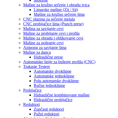
Motorne
Mašine za kružno sečenje i obradu ivica
Limarske mašine (Zit / Sit)
Mašine za kružno sečenje lima
CNC plazma za sečenje metala
CNC probijačice lima (Punch prese)
Mašina za savijanje cevi
Mašine za probijanje cevi i profila
Mašine za obradu i oblikovanje cevi
Mašine za poliranje cevi
Apipong za savijanje lima
Mašine za danca
Hidraulične prese
Automatske linije za bušenje profila (CNC)
Trakaste Testere
Automatske dvoklipne
Automatske jednoklipne
Polu automatske dvoklipne
Ručne jednoklipne
Probijačice
Hidraulične kombinovane mašine
Hidraulične probijačice
Reduktori
Zupčasti reduktori
Pužni reduktori