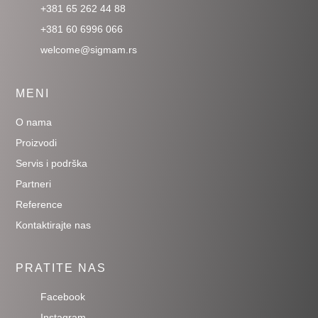
+381 65 262 44 88
+381 60 6996 066
welcome@sigmam.rs
MENI
O nama
Proizvodi
Servis i podrška
Partneri
Reference
Kontaktirajte nas
PRATITE NAS
Facebook
Instagram